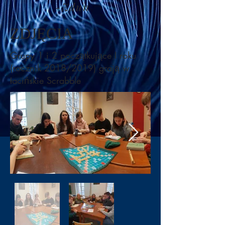
-Zdun
ZDJĘCIA
Grupy 1 i 2 początkujące I roku
(rocznik 2018/2019) grają w
łacińskie Scrabble