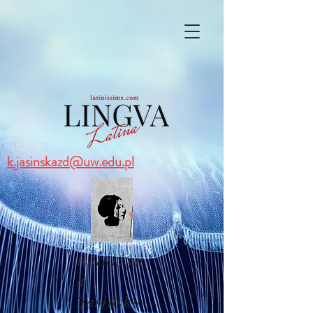
k.jasinskazd@uw.edu.pl
Katarzyn
a
Jasińska